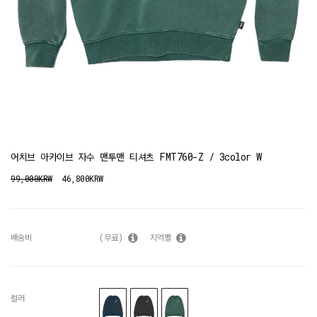
어치브 아카이브 자수 맨투맨 티셔츠 FMT760-Z / 3color W
99,000KRW
46,800KRW
배송비
(무료)
지역별
컬러