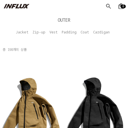
0
OUTER
Jacket
Zip-up
Vest
Padding
Coat
Cardigan
총
198
개의 상품