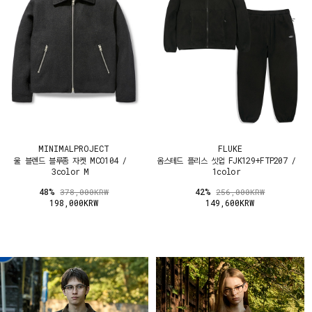
MINIMALPROJECT
FLUKE
울 블렌드 블루종 자켓 MCO104 /
옴스테드 플리스 셋업 FJK129+FTP207 /
3color M
1color
48%
42%
378,000KRW
256,000KRW
198,000KRW
149,600KRW