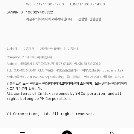
WEEKDAY 11:00 - 17:00
LUNCH 13:00 - 14:00
100029405222
BANK INFO
예금주 : 와이에이치코퍼레이션(주)
은행명 : 신한은행
회사소개
이용약관
개인정보취급방침
이용안내
Company : 와이에이치코퍼레이션(주)
Address : 서울특별시 성동구 자동차시장1길 73 (용답동, 부라다빌딩) 3층 301호
이해남(lhn@yhcompany.kr)
TEL : 070-4006-3849
CEO :이용훈
개인정보보호관리자 :
[사업자정보]
사업자등록번호 : 204-86-29092
통신판매업신고번호 :제 2017-서울성동-0473 호
인플럭스의 모든 콘텐츠는 ㈜와이에이치코퍼레이션의 소유이며, 모든 권리는 ㈜와이에이
치코퍼레이션에 있습니다.
All contents of Influx are owned by YH Corporation, and all
rights belong to YH Corporation.
YH Corporation, Ltd. All rights reserved.