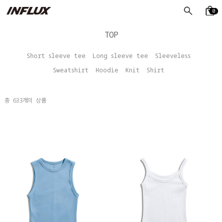
0
TOP
Short sleeve tee
Long sleeve tee
Sleeveless
Sweatshirt
Hoodie
Knit
Shirt
총
633
개의 상품