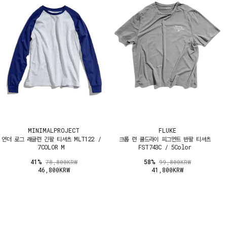
MINIMALPROJECT
FLUKE
언더 로그 래글런 긴팔 티셔츠 MLT122 /
크롭 런 쿨드라이 피그먼트 반팔 티셔츠
7COLOR M
FST743C / 5Color
41%
58%
78,800KRW
99,800KRW
46,800KRW
41,800KRW