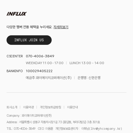
자세히보기
다양한 멤버 전용 혜택을 누리세요.
INFLUX JOIN US
070-4006-3849
CS CENTER
WEEKDAY 11:00 - 17:00
LUNCH 13:00 - 14:00
100029405222
BANK INFO
예금주 : 와이에이치코퍼레이션(주)
은행명 : 신한은행
회사소개
이용약관
개인정보취급방침
이용안내
Company : 와이에이치코퍼레이션(주)
Address : 서울특별시 성동구 자동차시장1길 73 (용답동, 부라다빌딩) 3층 301호
이해남(lhn@yhcompany.kr)
TEL : 070-4006-3849
CEO :이용훈
개인정보보호관리자 :