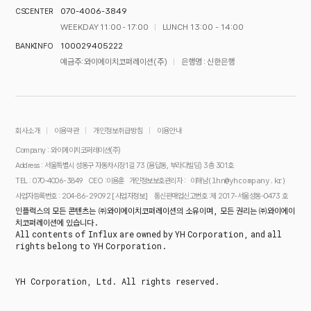
070-4006-3849
CS CENTER
WEEKDAY 11:00 - 17:00
LUNCH 13:00 - 14:00
100029405222
BANK INFO
예금주 : 와이에이치코퍼레이션(주)
은행명 : 신한은행
회사소개
이용약관
개인정보취급방침
이용안내
Company : 와이에이치코퍼레이션(주)
Address : 서울특별시 성동구 자동차시장1길 73 (용답동, 부라다빌딩) 3층 301호
이해남(lhn@yhcompany.kr)
TEL : 070-4006-3849
CEO :이용훈
개인정보보호관리자 :
[사업자정보]
사업자등록번호 : 204-86-29092
통신판매업신고번호 :제 2017-서울성동-0473 호
인플럭스의 모든 콘텐츠는 ㈜와이에이치코퍼레이션의 소유이며, 모든 권리는 ㈜와이에이
치코퍼레이션에 있습니다.
All contents of Influx are owned by YH Corporation, and all
rights belong to YH Corporation.
YH Corporation, Ltd. All rights reserved.