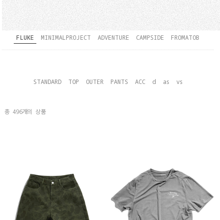
FLUKE
MINIMALPROJECT
ADVENTURE
CAMPSIDE
FROMATOB
STANDARD
TOP
OUTER
PANTS
ACC
d
as
vs
총
496
개의 상품