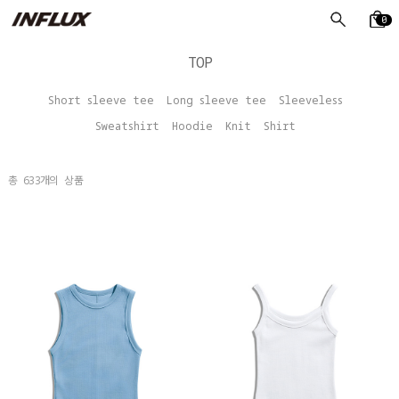
0
TOP
Short sleeve tee
Long sleeve tee
Sleeveless
Sweatshirt
Hoodie
Knit
Shirt
총
633
개의 상품