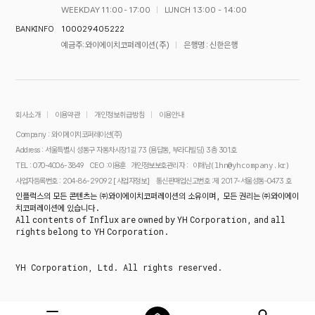
WEEKDAY 11:00 - 17:00
LUNCH 13:00 - 14:00
100029405222
BANK INFO
예금주 : 와이에이치코퍼레이션(주)
은행명 : 신한은행
회사소개
이용약관
개인정보취급방침
이용안내
Company : 와이에이치코퍼레이션(주)
Address : 서울특별시 성동구 자동차시장1길 73 (용답동, 부라다빌딩) 3층 301호
이해남(lhn@yhcompany.kr)
TEL : 070-4006-3849
CEO :이용훈
개인정보보호관리자 :
[사업자정보]
사업자등록번호 : 204-86-29092
통신판매업신고번호 :제 2017-서울성동-0473 호
인플럭스의 모든 콘텐츠는 ㈜와이에이치코퍼레이션의 소유이며, 모든 권리는 ㈜와이에이
치코퍼레이션에 있습니다.
All contents of Influx are owned by YH Corporation, and all
rights belong to YH Corporation.
YH Corporation, Ltd. All rights reserved.