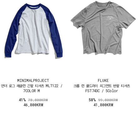
MINIMALPROJECT
FLUKE
언더 로그 래글런 긴팔 티셔츠 MLT122 /
크롭 런 쿨드라이 피그먼트 반팔 티셔츠
7COLOR M
FST743C / 5Color
41%
58%
78,800KRW
99,800KRW
46,800KRW
41,800KRW