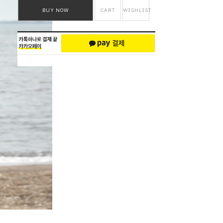
BUY NOW
CART
WISHLIST