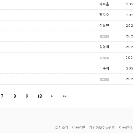
박치훈
202
팽지수
202
장유빈
202
202
강영희
202
202
이수희
202
202
7
8
9
10
>
>>
회사소개
이용약관
개인정보취급방침
이용안내