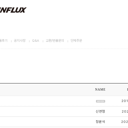
품후기
공지사항
Q&A
교환/반품문의
단체주문
NAME
201
신연정
202
장윤석
202