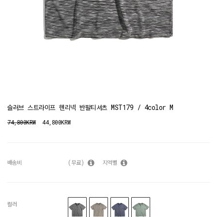
슬러브 스트라이프 헨리넥 반팔티셔츠 MST179 / 4color M
74,800KRW
44,800KRW
배송비
(무료)
지역별
컬러