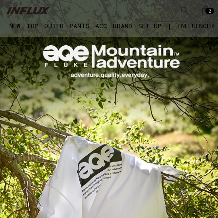
0
NEW
TOP
OUTER
PANTS
ACC
BRAND
SET-UP
|
INFLUENCER