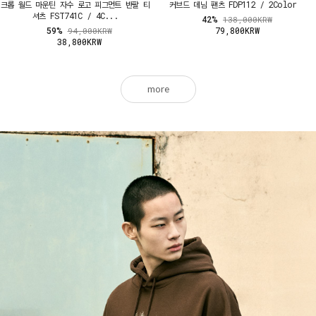
크롭 월드 마운틴 자수 로고 피그먼트 반팔 티
커브드 데님 팬츠 FDP112 / 2Color
셔츠 FST741C / 4C...
42%
138,000KRW
59%
79,800KRW
94,000KRW
38,800KRW
more