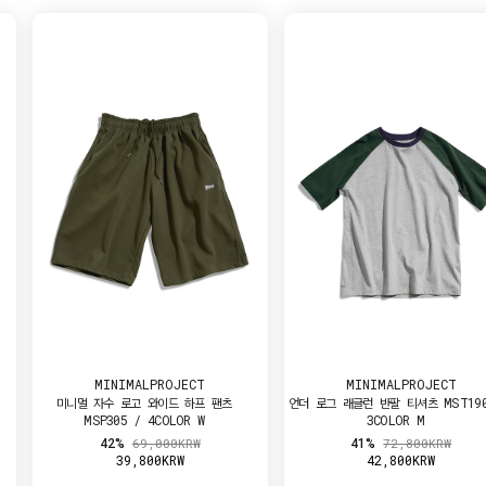
MINIMALPROJECT
MINIMALPROJECT
 /
언더 로그 래글런 반팔 티셔츠 MST190 /
워시드 드로잉 피그먼트 크롭 반팔
3COLOR W
MST188C / 5COLOR M
41%
40%
72,800KRW
54,800KRW
42,800KRW
32,800KRW