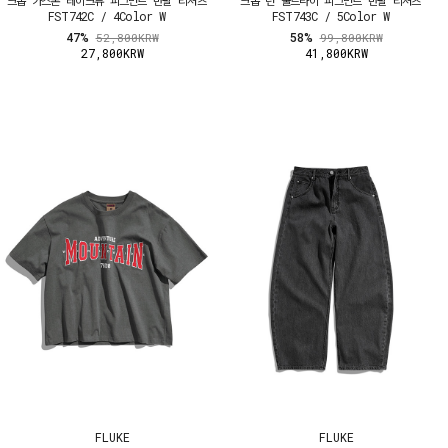
FST742C / 4Color W
FST743C / 5Color W
47%
58%
52,800KRW
99,800KRW
27,800KRW
41,800KRW
FLUKE
FLUKE