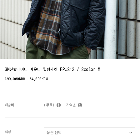
3M신슐레이트 마운트 퀼팅자켓 FPJ212 / 2color M
199,000KRW
64,000KRW
배송비
(무료)
지역별
색상