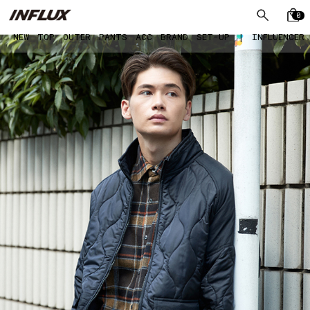
0
NEW
TOP
OUTER
PANTS
ACC
BRAND
SET-UP
|
INFLUENCER