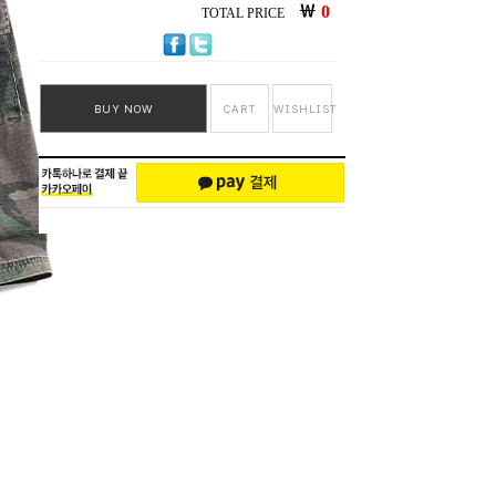
￦
0
TOTAL PRICE
BUY NOW
CART
WISHLIST