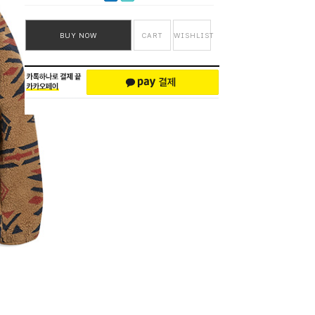
BUY NOW
CART
WISHLIST