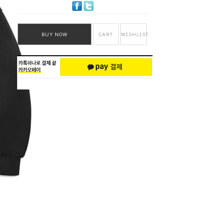
BUY NOW
CART
WISHLIST