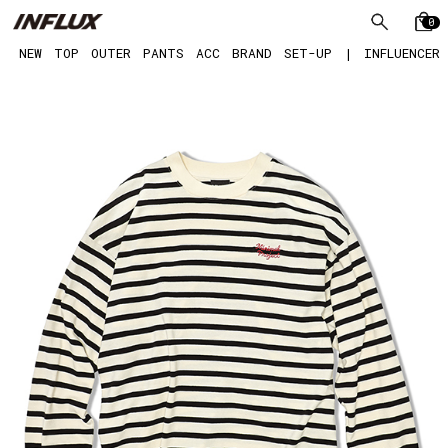
0
NEW
TOP
OUTER
PANTS
ACC
BRAND
SET-UP
|
INFLUENCER