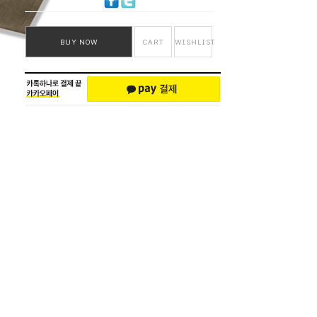
BUY NOW
CART
WISHLIST