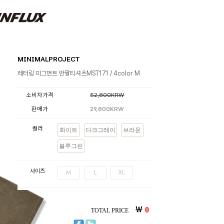
MINIMALPROJECT
레터링 피그먼트 반팔티셔츠MST171 / 4color M
소비자가격
52,800KRW
판매가
29,800KRW
컬러
화이트
다크그레이
브라운
블루그린
사이즈
M
L
XL
￦
0
TOTAL PRICE