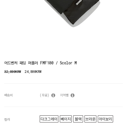
어드벤처 패딩 머플러 FMF100 / 5color M
32,800KRW
24,800KRW
배송비
(무료)
지역별
다크그레이
베이지
블랙
브라운
아이보리
컬러