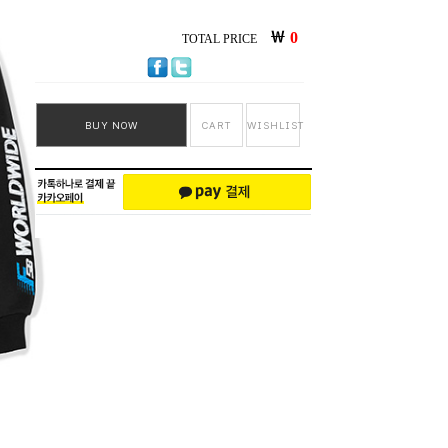
￦
0
TOTAL PRICE
BUY NOW
CART
WISHLIST