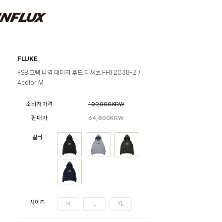
FLUKE
FSB 크랙 나염 데미지 후드 티셔츠 FHT2038-Z /
4color M
소비자가격
109,000KRW
판매가
64,800KRW
컬러
사이즈
M
L
XL