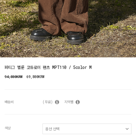
퍼티그 벌룬 코듀로이 팬츠 MPT110 / 5color M
94,800KRW
69,800KRW
배송비
(무료)
지역별
색상