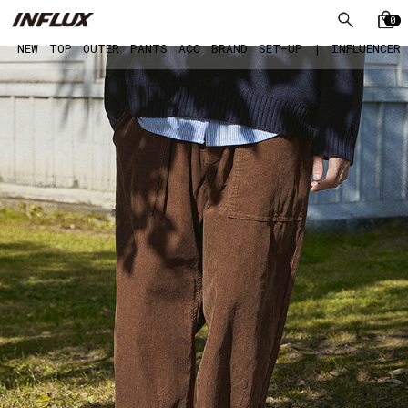
0
NEW
TOP
OUTER
PANTS
ACC
BRAND
SET-UP
|
INFLUENCER