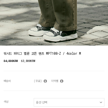
워시드 퍼티그 벌룬 코튼 팬츠 MPT108-Z / 4color M
84,800KRW
63,800KRW
배송비
(무료)
지역별
색상