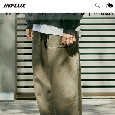
0
NEW
TOP
OUTER
PANTS
ACC
BRAND
SET-UP
|
INFLUENCER