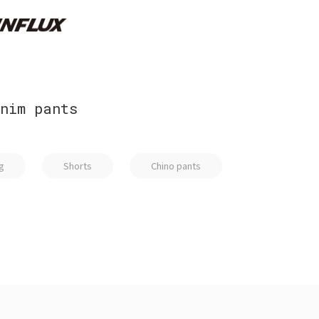
nim pants
g
Shorts
Chino pants