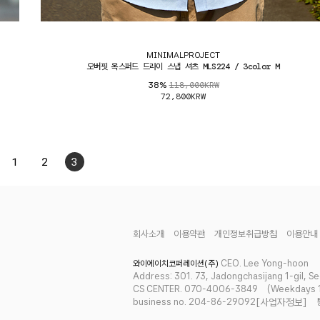
MINIMALPROJECT
오버핏 옥스퍼드 드라이 스냅 셔츠 MLS224 / 3color M
118,000KRW
38%
72,800KRW
1
2
3
회사소개
이용약관
개인정보취급방침
이용안내
CEO. Lee Yong-hoon
와이에이치코퍼레이션(주)
Address: 301. 73, Jadongchasijang 1-gil, S
CS CENTER. 070-4006-3849
(Weekdays 11
business no. 204-86-29092
[사업자정보]