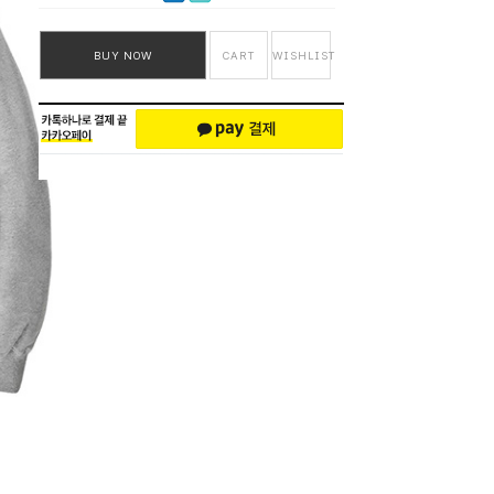
BUY NOW
CART
WISHLIST