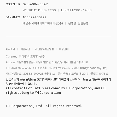
070-4006-3849
CS CENTER
WEEKDAY 11:00 - 17:00
LUNCH 13:00 - 14:00
100029405222
BANK INFO
예금주 : 와이에이치코퍼레이션(주)
은행명 : 신한은행
회사소개
이용약관
개인정보취급방침
이용안내
Company : 와이에이치코퍼레이션(주)
Address : 서울특별시 성동구 자동차시장1길 73 (용답동, 부라다빌딩) 3층 301호
이해남(lhn@yhcompany.kr)
TEL : 070-4006-3849
CEO :이용훈
개인정보보호관리자 :
[사업자정보]
사업자등록번호 : 204-86-29092
통신판매업신고번호 :제 2017-서울성동-0473 호
인플럭스의 모든 콘텐츠는 ㈜와이에이치코퍼레이션의 소유이며, 모든 권리는 ㈜와이에이
치코퍼레이션에 있습니다.
All contents of Influx are owned by YH Corporation, and all
rights belong to YH Corporation.
YH Corporation, Ltd. All rights reserved.